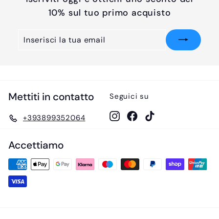
10% sul tuo primo acquisto
Inserisci
Iscriviti
la
tua
email
Mettiti in contatto
Seguici su
Instagram
Facebook
TikTok
+393899352064
Accettiamo