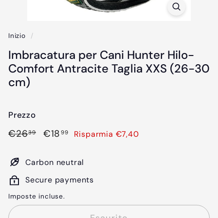
Inizio
/
Imbracatura per Cani Hunter Hilo-
Comfort Antracite Taglia XXS (26-30
cm)
Prezzo
Prezzo
€26,39
Prezzo
€18,99
€26
€18
Risparmia €7,40
39
99
di
scontato
listino
Carbon neutral
Secure payments
Imposte incluse.
Esaurito