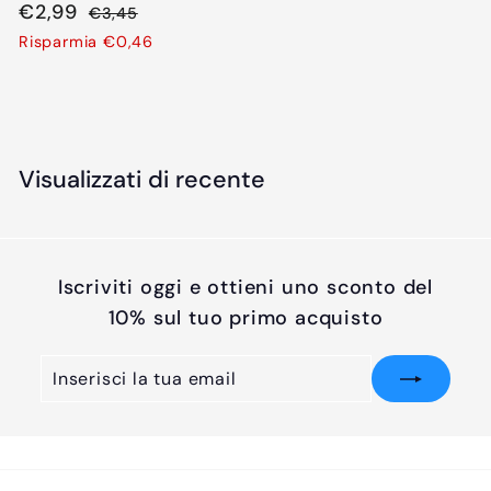
P
€
P
€2,99
€
€3,45
r
r
3
2
Risparmia €0,46
e
e
,
,
4
z
z
9
5
z
z
9
o
o
s
d
Visualizzati di recente
c
i
o
l
n
i
t
s
Iscriviti oggi e ottieni uno sconto del
a
t
10% sul tuo primo acquisto
t
i
o
n
Inserisci
Iscriviti
o
la
tua
email