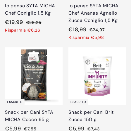
a
t
a
t
Io penso SYTA MICHA
Io penso SYTA MICHA
t
i
t
i
Chef Coniglio 1,5 Kg
Chef Ananas Agnello
o
n
o
n
Zucca Coniglio 1,5 Kg
P
€
P
€19,99
€
€26,25
o
o
r
r
P
€
P
€18,99
2
1
€
€24,97
Risparmia €6,26
e
e
6
r
r
2
1
9
Risparmia €5,98
,
z
z
e
e
4
8
,
2
,
z
z
z
z
,
9
5
9
o
o
z
z
9
9
7
s
d
o
o
9
c
i
s
d
o
l
c
i
n
i
o
l
t
s
n
i
a
t
t
s
ESAURITO
ESAURITO
t
i
a
t
Snack per Cani SYTA
Snack per Cani Brit
o
n
t
i
MICHA Cocco 65 g
Zucca 150 g
o
o
n
P
€
P
P
€
P
€5,99
€5,99
€
€
€7,55
€7,43