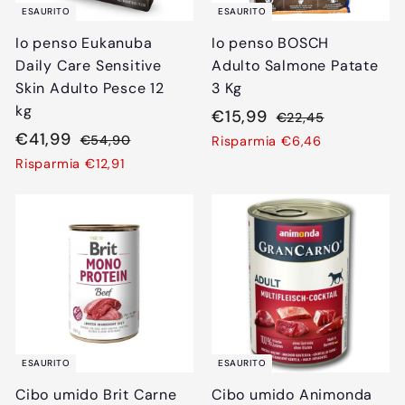
t
s
a
t
ESAURITO
ESAURITO
a
t
t
i
Io penso Eukanuba
Io penso BOSCH
t
i
o
n
Daily Care Sensitive
Adulto Salmone Patate
o
n
o
Skin Adulto Pesce 12
3 Kg
o
kg
P
€
P
€15,99
€
€22,45
P
€
P
r
r
€41,99
2
1
€
€54,90
Risparmia €6,46
r
r
e
e
2
5
4
Risparmia €12,91
5
,
e
e
4
z
z
1
,
4
,
z
z
z
z
,
9
5
9
z
z
o
o
9
9
0
o
o
s
d
9
s
d
c
i
c
i
o
l
o
l
n
i
n
i
t
s
t
s
a
t
ESAURITO
ESAURITO
a
t
t
i
Cibo umido Brit Carne
Cibo umido Animonda