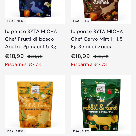
ESAURITO
ESAURITO
Io penso SYTA MICHA
Io penso SYTA MICHA
Chef Frutti di bosco
Chef Cervo Mirtilli 1,5
Anatra Spinaci 1,5 Kg
Kg Semi di Zucca
P
€
P
P
€
P
€18,99
€18,99
€
€
€26,72
€26,72
r
r
r
r
2
2
1
1
Risparmia €7,73
Risparmia €7,73
e
e
6
e
e
6
8
8
,
,
z
z
z
z
,
,
7
7
z
z
z
z
9
9
2
2
o
o
o
o
9
9
s
d
s
d
c
i
c
i
o
l
o
l
n
i
n
i
t
s
t
s
ESAURITO
ESAURITO