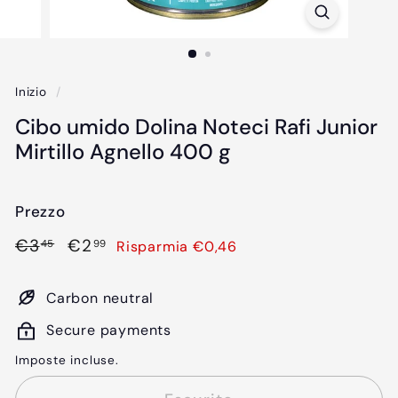
Inizio
/
Cibo umido Dolina Noteci Rafi Junior
Mirtillo Agnello 400 g
Prezzo
Prezzo
€3,45
Prezzo
€2,99
€3
€2
Risparmia €0,46
45
99
di
scontato
listino
Carbon neutral
Secure payments
Imposte incluse.