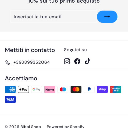
10% sul tuo primo acquisto
Inserisci
Iscriviti
la
tua
email
Mettiti in contatto
Seguici su
Instagram
Facebook
TikTok
+393899352064
Accettiamo
© 2026 Bibbi Shop
Powered by Shopify