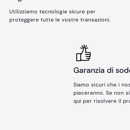
n
i
t
s
Utilizziamo tecnologie sicure per
a
t
proteggere tutte le vostre transazioni.
t
i
o
n
o
Garanzia di sod
Siamo sicuri che i nos
piaceranno. Se non si
qui per risolvere il p