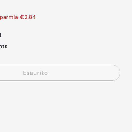
,99
sparmia €2,84
l
nts
Esaurito