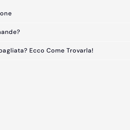
ione
mande?
Sbagliata? Ecco Come Trovarla!