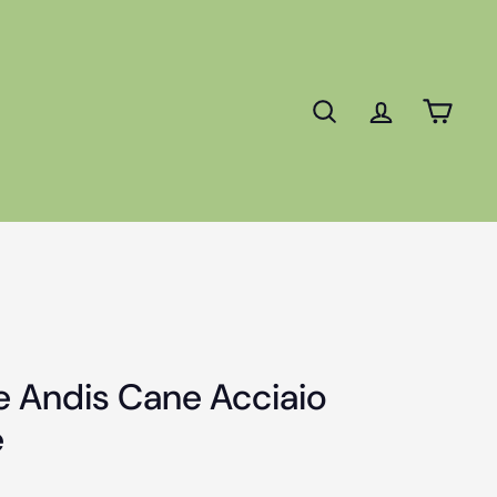
Cerca
Account
Carre
e Andis Cane Acciaio
e