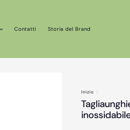
Contatti
Storia del Brand
Inizio
/
Tagliaunghi
inossidabil