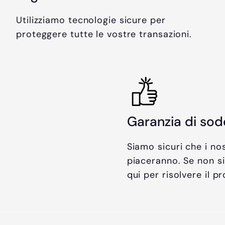
n
i
t
s
Utilizziamo tecnologie sicure per
a
t
proteggere tutte le vostre transazioni.
t
i
o
n
o
Garanzia di sod
Siamo sicuri che i nos
piaceranno. Se non si
qui per risolvere il p