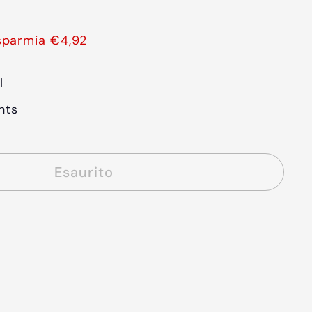
1,99
sparmia €4,92
l
nts
Esaurito