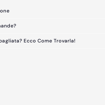
ione
mande?
Sbagliata? Ecco Come Trovarla!