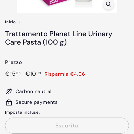
Inizio
/
Trattamento Planet Line Urinary
Care Pasta (100 g)
Prezzo
Prezzo
€15,05
Prezzo
€10,99
€15
€10
Risparmia €4,06
05
99
di
scontato
listino
Carbon neutral
Secure payments
Imposte incluse.
Esaurito